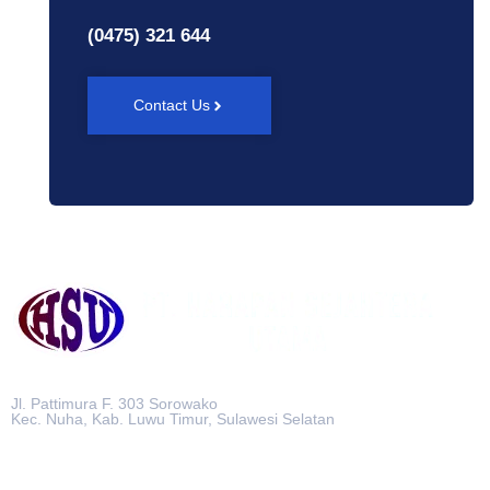
(0475) 321 644
Contact Us
Jl. Pattimura F. 303 Sorowako
Kec. Nuha, Kab. Luwu Timur, Sulawesi Selatan