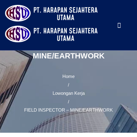
FIELD INSPECTOR –
MINE/EARTHWORK
Home
/
Lowongan Kerja
/
FIELD INSPECTOR – MINE/EARTHWORK